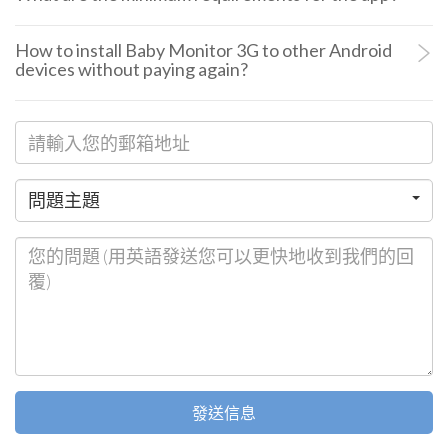
How to install Baby Monitor 3G to other Android
devices without paying again?
請
輸
問
入
問題主題
題
您
您
主
的
的
題
郵
問
箱
題
地
(用
址
英
發送信息
語