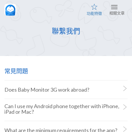
相關文章
功能特徵
聯繫我們
常見問題
Does Baby Monitor 3G work abroad?
Can I use my Android phone together with iPhone,
iPad or Mac?
What are the minimum requirements for the app?